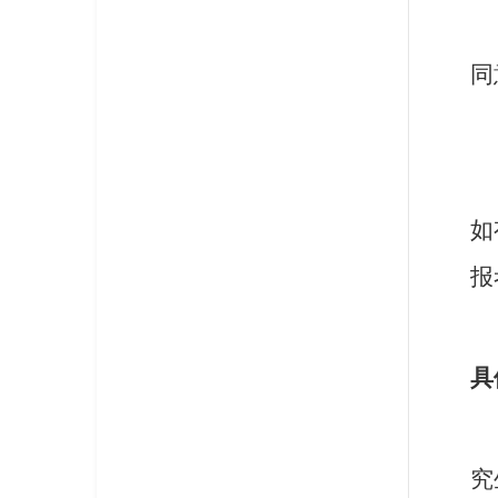
同
如
报
具
究