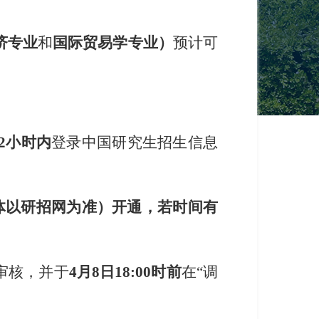
济专业
和
国际贸易学
专业
）
预计可
12小时内
登录中国研究生招生信息
具体以研招网为准）开通，若时间有
审核，并于
4月8日18:00时前
在
“调