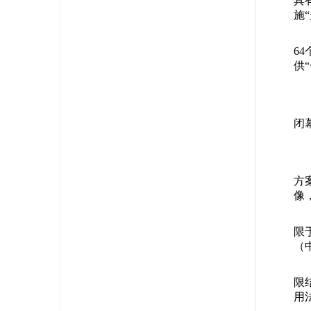
具
施
6
供
闭
方
像
限
（
限
用