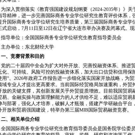
为深入贯彻落实
《
教育强国建设规划纲要（2024-2035年）
》
关
指导精神，进一步完善国际商务专业学位研究生教育评价体系，
提升国际商务专业学位研究生培养质量，第三届国际商务专业学位研
正式启动，7月11日至12日在辽宁省大连市举办决赛及闭幕式。
指导单位：全国国际商务专业学位研究生教育指导委员会
主办单位：东北财经大学
一、竞赛背景和目的
党的二十届四中全会为扩大对外开放、完善投融资体系、推进
元化、可持续、风险可控的投融资体系，加大出口信贷和信用保
使用
”。
2026年政府工作报告进一步细化落实国家开放战略，为
领域专业人才提出更高要求。当前国际经贸格局
加速
重构，外贸
开放的关键支撑，其创新发展关乎外贸提质增效。
目前
我国贸易
贸易、金融实操与政策理解能力的人才供给不足，难以适应贸易
神与部署，强化人才培养，破解人才瓶颈，搭建产学研融合平台
外开放和贸易强国建设，特举办第三届MIB国际贸易融资竞赛。
二、相关单位介绍
全国国际商务专业学位研究生教育指导委员会是国务院学位委
务专业学位研究生教育的指导、审核、监督、研究和咨询等工作