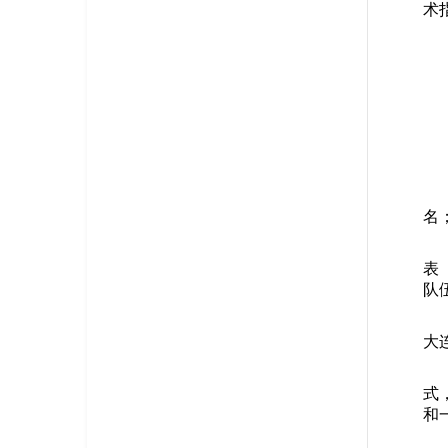
术
名
表
队
大
式
和