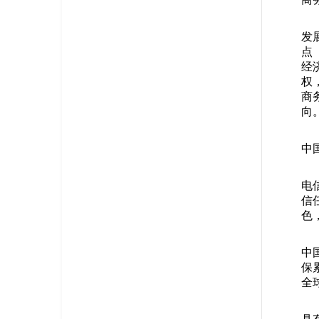
发
点
经
权
商
向
中
电
信
色
中
保
全