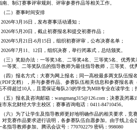
指南、制订赛事评审规则、评审参赛作品等相关工作。
（二）赛事时间安排
202
6
年3月1
6
日，发布赛事活动通知；
202
6
年5月20日，截止初赛报名和提交初赛作品；
202
6
年5月21日-6月15日，组织初赛评审，公布决赛名单；
202
6
年7月
11、12
日，组织决赛，举行闭幕式，总结颁奖。
（三）奖励办法：一等奖3名、二等奖4名、三等奖
5
名、优
秀奖
；一等奖
、
二等奖队伍的指导教师为最佳指导教师，三等奖、优
（四）报名方式：大赛为网上报名；同一高校最多两支队伍报
（
PDF
文档），并与参赛作品、参赛队伍相关信息和参赛报名表
伍不得超过10人，且需保证每队2/3的学生为MIB专业在读学生
（五）报名及咨询邮箱：wangmang315@126.com；决赛及闭幕式
连市东北财经大学主校区；赛事咨询电话：0411-84710456。
（六）为了让学生及指导教师更好地明确作品的相关要求，竞
，对竞赛作品要求进行说明，各参赛队伍自愿参加。由于线上会
一名指导教师参加。腾讯会议号：
770702279
密码：998080