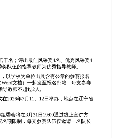
若干名；评出最佳风采奖4名、优秀风采奖4
秀奖队伍的指导教师为优秀指导教师。
名，以学校为单位出具含有公章的参赛报名
（
W
ord文档）一起发至报名邮箱；每支参赛
；指导教师不超过2人。
在202
6
年7月
11、12
日举
办，地点在辽宁省
赛组委会将在
3
月
31
日19
:00通过线上宣讲方
议名额限制，每支参赛队伍仅邀请一名队长