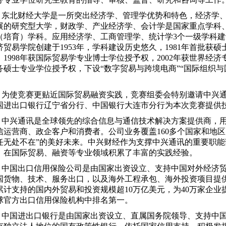
东北财经大学是一所突出经济学、管理学优势和特色，经济学
展的研究型大学，财政学、产业经济学、会计学是国家重点学科
（培育）学科。应用经济学、工商管理学、统计学3个一级学科
济贸易学院创建于1953年，学科建设历史悠久，1981年首批获硕
，1998年获国际贸易学专业博士学位授予权，2002年获世界经济
务硕士专业学位授予权，下设“数字贸易与跨境电商”“国际组织与
。
为使竞赛更贴近国际贸易融资实践，竞赛组委会特别邀请中兴
国进出口银行辽宁省分行、中国银行大连市分行为本次竞赛提供
中兴通讯是全球领先的综合信息与通信技术解决方案提供商，
信运营商、政企客户和消费者。公司业务覆盖160多个国家和地区
任无处不在”的美好未来。中兴财经作为支撑中兴通讯的重要职
，在国际贸易、融资等专业领域积累了丰富的实践经验。
中国出口信用保险公司是由国家出资设立、支持中国对外经济
国货物、技术、服务出口，以及海外工程承包、海外投资项目提供
累计支持的国内外贸易和投资规模超10万亿美元，为40万家企
球官方出口信用保险机构中排名第一。
中国进出口银行是由国家出资设立、直属国务院领导、支持中