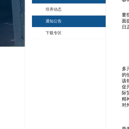
培养动态
要
面
通知公告
日
下载专区
多
的
该
促
际
精
对
商