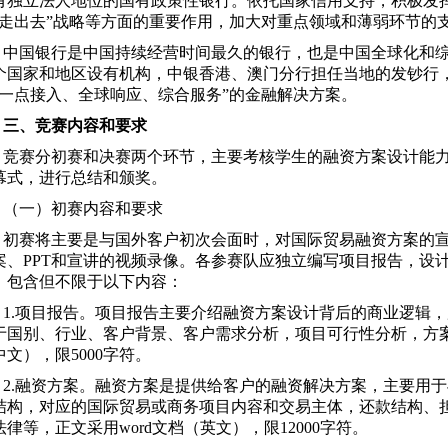
有独立法人地位的国有政策性银行。依托国家信用支持，积极发
“走出去”战略等方面的重要作用，加大对重点领域和薄弱环节的
中国银行是中国持续经营时间最久的银行，
也
是中国全球化和
4个国家和地区设有机构，中银香港、澳门分行担任当地的发钞行
“一点接入、全球响应、综合服务”的金融解决方案。
三、竞赛内容和要求
竞赛分初赛和决赛两个环节，主要考核学生的融资方案设计能
幕式，进行总结和颁奖。
（一）初赛内容和要求
初赛将主要是与国外客户初次会面时，对国际贸易融资方案的
案、PPT和宣讲的视频录像。各参赛队应独立编写项目报告，设计
，包含但不限于以下内容：
1.项目报告。项目报告主要介绍融资方案设计背后的商业逻辑
于国别、行业、客户背景、客户需求分析，项目可行性分析，方案
中文），限5000字符。
2.融资方案。融资方案是提供给客户的融资解决方案，主要用
结构，对应的国际贸易或商务项目内容和交易主体，还款结构、担
法律等，正文采用word文档（英文），限12000字符。