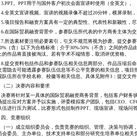
3.PPT。PPT用于与国外客户初次会面宣讲时使用（全英文）。
4.全英文宣讲视频。宣讲的视频录像不超过20分钟，横屏录制，m
5.项目报告和融资方案具有一定的典型性、代表性和新颖性，
6.在国际贸易融资背景中，参赛队伍所代表的中方商务主体为
7.所选素材要注明必要索引，引文不规范将视为抄袭。提交
参赛
30%（含）以下为合格标准；介于30%-50%（不含）之间的作
上的作品将直接被淘汰。若有学术不端情形，取消评优资格。
8.提交资料包括作品和参赛队伍相关信息两部分。作品压缩后命
文需隐去可能透露参赛队伍信息等不公平竞赛的
相关信息
，项目
现队伍所在学校名称、校徽等相关信息。具体见附件
3
：提交文件
（二）决赛内容和要求
决赛将针对某一具体的国际贸易融资商务背景，包括客户财务
场提出应对方案并予以实施，评委
模拟
客户团队，包括CEO、C
队伍进行压力测试，比赛形式包括制作PPT、现场宣讲、现场问
四、竞赛组织
（一）成立组织委员会，负责竞赛的组织、管理、决策与协调
员会委员、主办单位、技术支持单位和部分研究生培养单位相关