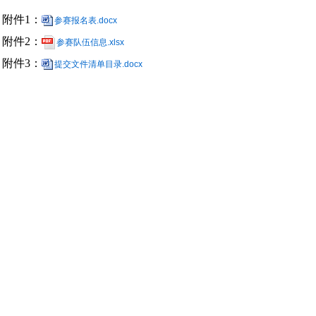
附件
1
：
参赛报名表.docx
附件2：
参赛队伍信息.xlsx
附件
3
：
提交文件清单目录.docx