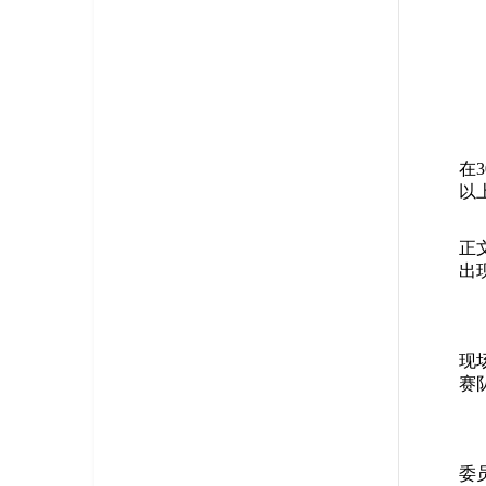
在
以
正
出
现
赛
委