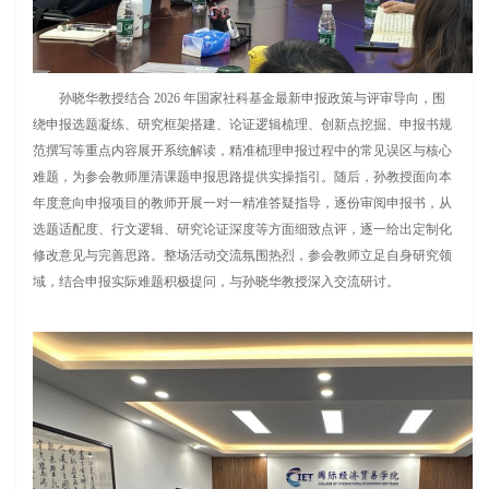
孙晓华教授结合 2026 年国家社科基金最新申报政策与评审导向，围
绕申报选题凝练、研究框架搭建、论证逻辑梳理、创新点挖掘、申报书规
范撰写等重点内容展开系统解读，精准梳理申报过程中的常见误区与核心
难题，为参会教师厘清课题申报思路提供实操指引。随后，孙教授面向本
年度意向申报项目的教师开展一对一精准答疑指导，逐份审阅申报书，从
选题适配度、行文逻辑、研究论证深度等方面细致点评，逐一给出定制化
修改意见与完善思路。整场活动交流氛围热烈，参会教师立足自身研究领
域，结合申报实际难题积极提问，与孙晓华教授深入交流研讨。