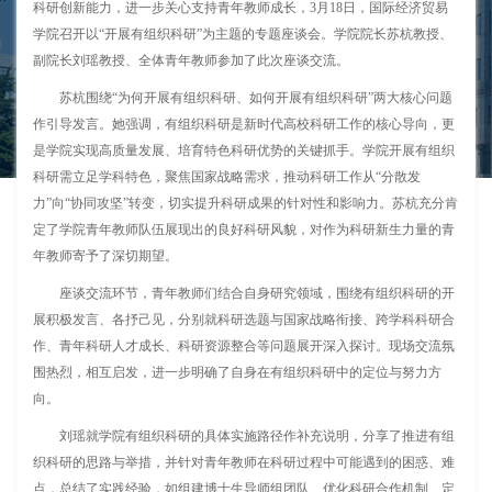
科研创新能力，进一步关心支持青年教师成长，3月18日，国际经济贸易
学院召开以“开展有组织科研”为主题的专题座谈会。学院院长苏杭教授、
副院长刘瑶教授、全体青年教师参加了此次座谈交流。
苏杭围绕“为何开展有组织科研、如何开展有组织科研”两大核心问题
作引导发言。她强调，有组织科研是新时代高校科研工作的核心导向，更
是学院实现高质量发展、培育特色科研优势的关键抓手。学院开展有组织
科研需立足学科特色，聚焦国家战略需求，推动科研工作从“分散发
力”向“协同攻坚”转变，切实提升科研成果的针对性和影响力。苏杭充分肯
定了学院青年教师队伍展现出的良好科研风貌，对作为科研新生力量的青
年教师寄予了深切期望。
座谈交流环节，青年教师们结合自身研究领域，围绕有组织科研的开
展积极发言、各抒己见，分别就科研选题与国家战略衔接、跨学科科研合
作、青年科研人才成长、科研资源整合等问题展开深入探讨。现场交流氛
围热烈，相互启发，进一步明确了自身在有组织科研中的定位与努力方
向。
刘瑶就学院有组织科研的具体实施路径作补充说明，分享了推进有组
织科研的思路与举措，并针对青年教师在科研过程中可能遇到的困惑、难
点，总结了实践经验，如组建博士生导师组团队、优化科研合作机制、定