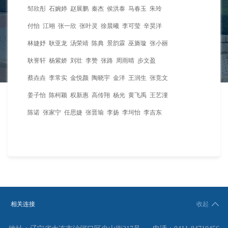
邹欣彤 石婉婷 赵展鹏 秦杰 侯洪泰 马春玉 朱玲
付怡 江翊 张一欣 张叶灵 徐晨曦 李可莹 辛昊洋
林婕妤 耿亚龙 汤荣靖 陈典 景韵霖 巫旖璇 张小丽
耿誉轩 杨紫娇 刘壮 李赞 张路 周雨晴 步文盈
蔡垚垚 李常实 金悦颜 陶晓宇 金洋 王润生 张竞文
姜子怡 陈柯颖 权新惠 高传翔 杨光 黄飞禹 王艺潼
陈诺 张家宁 任思婕 张晋瑜 李扬 李坷怡 李吉东
相关连接
收起