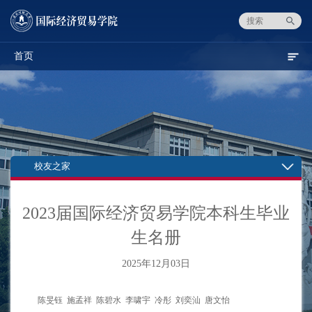
首页
校友之家
2023届国际经济贸易学院本科生毕业
生名册
2025年12月03日
陈旻钰 施孟祥 陈碧水 李啸宇 冷彤 刘奕汕 唐文怡