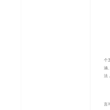
个
涵
法
言