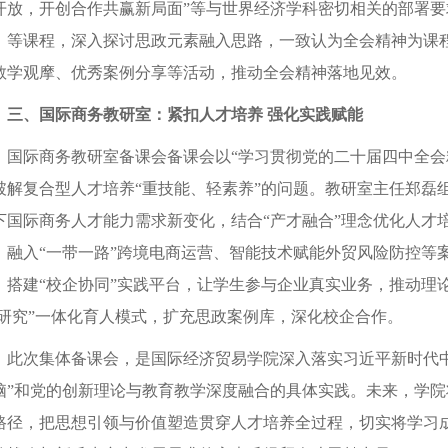
开放，开创合作共赢新局面”等与世界经济学科密切相关的部署
》等课程，深入探讨思政元素融入思路，一致认为全会精神为课
教学观摩、优秀案例分享等活动，推动全会精神落地见效。
三、国际商务教研室：紧扣人才培养 强化实践赋能
国际商务教研室备课会备课会以“学习贯彻党的二十届四中全会
破解复合型人才培养“重技能、轻素养”的问题。教研室主任郑磊组
下国际商务人才能力需求新变化，结合“产才融合”理念优化人才
，融入“一带一路”跨境电商运营、智能技术赋能外贸风险防控等
；搭建“校企协同”实践平台，让学生参与企业真实业务，推动理论
-研究”一体化育人模式，扩充思政案例库，深化校企合作。
此次集体备课会，是国际经济贸易学院深入落实习近平新时代
脑”和党的创新理论与教育教学深度融合的具体实践。未来，学
路径，把思想引领与价值塑造贯穿人才培养全过程，切实将学习