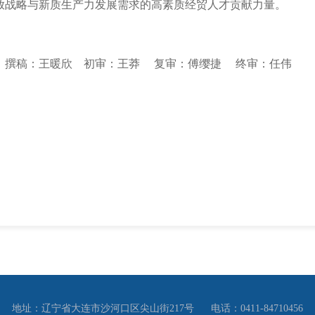
放战略与新质生产力发展需求的高素质经贸人才贡献力量。
撰稿：王暖欣 初审：王莽 复审：傅缨捷 终审：任伟
地址：辽宁省大连市沙河口区尖山街217号
电话：0411-84710456