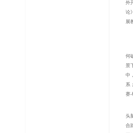
外
论
展
何
景
中
系
赛
头
合