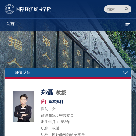
首页
师资队伍
郑磊
教授
基本资料
性别：女
政治面貌：中共党员
出生年月：1983年
职称：教授
职务：国际商务教研室主任