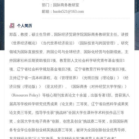
部门：国际商务教研室
邮箱：huolei521@163.com
个人简历
郑磊，教授，硕士生导师，国际经济贸易学院国际商务教研室主任。讲授
《世界经济概论》《当代世界经济前沿》《国际投资与跨国管理》。研究
领域为国际直接投资、跨国公司与全球经济、国际化经营与创新绩效。主
持国家社科后期资助项目1项、教育部人文社会科学研究青年基金项目1
项、辽宁省社会科学规划基金项目2项、辽宁省教育厅科学研究项目3项。
主持辽宁省一流本科课程。在《管理世界》《光明日报（理论版）》《经
济日报（理论版）》《亚太经济》、《国际商务（对外经贸大学学报）》
《Resources Policy》等核心期刊发表论文十余篇，出版专著1部。曾获第八
届高等学校科学研究优秀成果（论文类）三等奖、辽宁省自然科学成果奖
论文类三等奖。指导学生获“挑战杯”全国大学生课外学术科技作品三等
奖，全国大学生电子商务“创新、创意及创业”挑战赛二等奖，全国国际商
务专业学位创新创业精英挑战赛三等奖，被评为全国创新创业优秀导师、
东北财经大学“三八”红旗手、东北财经大学“教书育人先进工作者”。