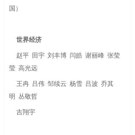
国
）
世界经济
赵
平
田
宇
刘丰博
闫皓
谢丽峰
张莹
莹
高光远
王冉
吕伟
邹续云
杨雪
吕
波
乔其
明
丛敬哲
吉翔宇