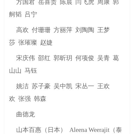
方国君
岳喜贵
陈晨
闫飞虎
周康
郭
舸韬
吕宁
高
欢
付珊珊
方丽萍
刘陶陶
王梦
莎
张璀璨
赵婕
宋庆伟
邵红
郭昕玥
何项俊
吴青
葛
山山
马钰
姚洁
苏子豪
吴中凯
宋丛一
王欢
欢
张强
韩森
曲德龙
山本百惠
（
日本
）
Aleena
Weerajit
（
泰