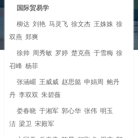
国际贸易学
柳达
刘艳
马灵飞
徐文杰
王姝姝
徐
双燕
郑爽
徐帅
周秀敏
罗婷
楚克燕
于雪梅
徐
召峰
杨菲
张涵嵋
王威威
赵思懿
申娟周
鲍丹
丹
李双双
朱碧薇
娄春晓
于湘军
郭心华
张伟
明玉
洁
梁卫
宋殿军