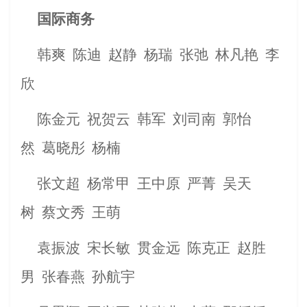
国际商务
韩爽
陈迪
赵静
杨瑞
张弛
林凡艳
李
欣
陈金元
祝贺云
韩军
刘司南
郭怡
然
葛晓彤
杨楠
张文超
杨常甲
王中原
严菁
吴天
树
蔡文秀
王萌
袁振波
宋长敏
贯金远
陈克正
赵胜
男
张春燕
孙航宇