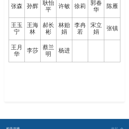
耿怡
郭春
张森
孙辉
许敏
徐莉
陈雁
平
华
王玉
王海
郝长
林贻
李冉
宋立
张镇
宁
林
彬
娟
若
娟
王月
蔡兰
李莎
杨进
华
明
相关连接
收起