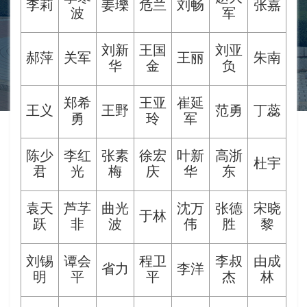
李莉
姜瓅
危兰
刘畅
张嘉
波
军
刘新
王国
刘亚
郝萍
关军
王丽
朱南
华
金
负
郑希
王亚
崔延
王义
王野
范勇
丁蕊
勇
玲
军
陈少
李红
张素
徐宏
叶新
高浙
杜宇
君
光
梅
庆
华
东
袁天
芦芓
曲光
沈万
张德
宋晓
于林
跃
非
波
伟
胜
黎
刘锡
谭会
程卫
李叔
由成
省力
李洋
明
平
平
杰
林