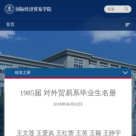
首页
校友之家
1985届 对外贸易系毕业生名册
2018年06月02日
王文莲
王爱岚
王红蕾
王英 王颖 王静宇