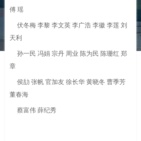
傅 瑶
伏冬梅
李黎
李文英
李广浩
李徽
李莲
刘
天利
孙一民
冯娟
宗丹
周业
陈为民
陈珊红
郑
章
侯劼
张帆
官加友
徐长华
黄晓冬
曹季芳
董春海
蔡富伟
薛纪秀