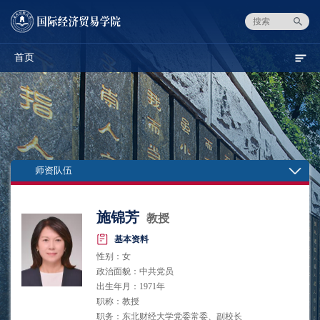
首页
师资队伍
施锦芳
教授
基本资料
性别：女
政治面貌：中共党员
出生年月：1971年
职称：教授
职务：东北财经大学党委常委、副校长